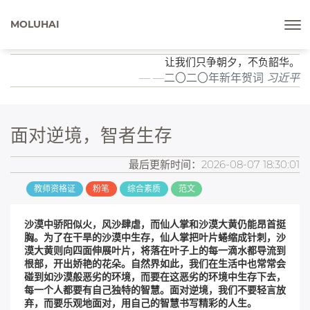
MOLUHAI
让我们只争朝夕，不负韶华。
—二〇二〇年新年贺词
习近平
面对逆境，智者生存
最后更新时间：2026-08-07 18:30:01
教师资格证
粉笔
综合素质
范文
沙漠中骄阳似火，风沙肆虐，而仙人掌和沙漠大黄仍能昂首挺
胸。为了在干旱的沙漠中生存，仙人掌把叶片蜷缩成针刺，沙
漠大黄则向四面伸展叶片，将落在叶子上的每一滴水都导流到
根部，开出娇艳的花朵。自然界如此，我们在生活中也常常会
碰到如沙漠般恶劣的环境，而要在这恶劣的环境中生存下去，
每一个人都要有自己独特的智慧。面对逆境，我们不要轻言放
弃，而要乐观地面对，用自己的智慧书写精彩的人生。