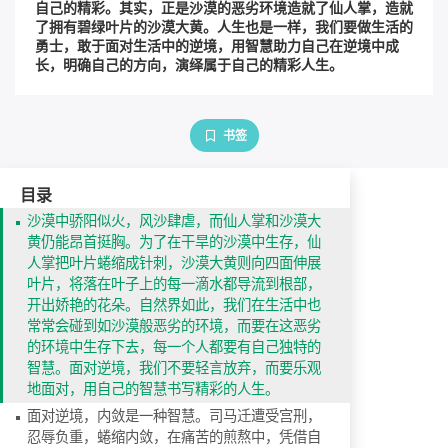
自己的精彩。其实，正是沙漠的恶劣环境造就了仙人掌，造就
了拥有碧绿叶片的沙漠大黄。人生也是一样，我们要做生活的
勇士，敢于面对生活中的逆境，用智慧助力自己在逆境中成
长，明确自己的方向，演绎属于自己的精彩人生。
书签
目录
沙漠中骄阳似火，风沙肆虐，而仙人掌和沙漠大
黄仍能昂首挺胸。为了在干旱的沙漠中生存，仙
人掌把叶片蜷缩成针刺，沙漠大黄则向四面伸展
叶片，将落在叶子上的每一滴水都导流到根部，
开出娇艳的花朵。自然界如此，我们在生活中也
常常会碰到如沙漠般恶劣的环境，而要在这恶劣
的环境中生存下去，每一个人都要有自己独特的
智慧。面对逆境，我们不要轻言放弃，而要乐观
地面对，用自己的智慧书写精彩的人生。
面对逆境，内敛是一种智慧。司马迁遭受宫刑，
忍辱负重，蜷缩内敛，在痛苦的煎熬中，凭借自