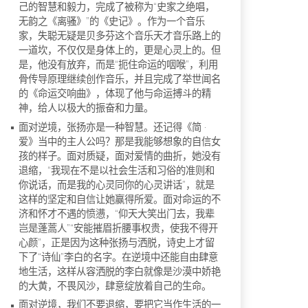
己的智慧和毅力，完成了被称为“史家之绝唱，
无韵之《离骚》”的《史记》。作为一个音乐
家，失聪无疑是贝多芬这个音乐天才音乐路上的
一道坎，不仅仅是身体上的，更是心灵上的。但
是，他没有放弃，而是“扼住命运的咽喉”，利用
骨传导原理继续创作音乐，并且完成了举世闻名
的《命运交响曲》，体现了他与命运搏斗的精
神，给人以极大的振奋和力量。
面对逆境，张扬亦是一种智慧。还记得《简 ·
爱》当中的主人公吗？那是我能够想象的自信女
孩的样子。面对质疑，面对爱情的曲折，她没有
退缩，“我现在不是以社会生活和习俗的准则和
你说话，而是我的心灵同你的心灵讲话”，就是
这样的坚定和自信让她赢得所爱。面对命运的不
济和怀才不遇的愤懑，“仰天大笑出门去，我辈
岂是蓬蒿人”“安能摧眉折腰事权贵，使我不得开
心颜”，正是因为这种张扬与洒脱，诗史上才留
下了“诗仙”李白的名字。在逆境中还能自由肆意
地生活，这样从容洒脱的李白就像是沙漠中娇艳
的大黄，不畏风沙，肆意绽放着自己的生命。
面对逆境，我们不要退缩，要把它当作生活的一