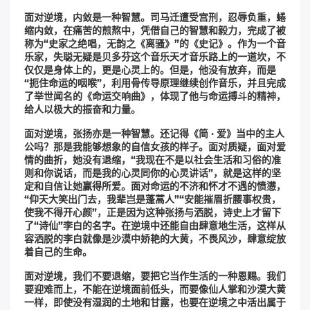
面对逆境，内敛是一种智慧。司马迁遭受宫刑，忍辱负重，蜷
缩内敛，在痛苦的煎熬中，凭借自己的智慧和毅力，完成了被
称为“史家之绝唱，无韵之《离骚》”的《史记》。作为一个音
乐家，失聪无疑是贝多芬这个音乐天才音乐路上的一道坎，不
仅仅是身体上的，更是心灵上的。但是，他没有放弃，而是
“扼住命运的咽喉”，利用骨传导原理继续创作音乐，并且完成
了举世闻名的《命运交响曲》，体现了他与命运搏斗的精神，
给人以极大的振奋和力量。
面对逆境，张扬亦是一种智慧。还记得《简 · 爱》当中的主人
公吗？那是我能够想象的自信女孩的样子。面对质疑，面对爱
情的曲折，她没有退缩，“我现在不是以社会生活和习俗的准
则和你说话，而是我的心灵同你的心灵讲话”，就是这样的坚
定和自信让她赢得所爱。面对命运的不济和怀才不遇的愤懑，
“仰天大笑出门去，我辈岂是蓬蒿人”“安能摧眉折腰事权贵，
使我不得开心颜”，正是因为这种张扬与洒脱，诗史上才留下
了“诗仙”李白的名字。在逆境中还能自由肆意地生活，这样从
容洒脱的李白就像是沙漠中娇艳的大黄，不畏风沙，肆意绽放
着自己的生命。
面对逆境，我们不要退缩，要把它当作生活的一种恩赐。我们
要迎难而上，不能在逆境面前低头，而要像仙人掌和沙漠大黄
一样，即使没有湿润的土地和甘露，也要在逆境之中活出属于