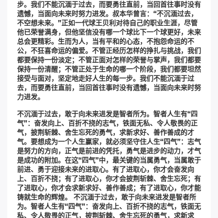
步。我们不能沉湎于过去，而要勇往直前，当回首往事时没有
遗憾，当面向未来时努力进发。叔本华曾言：“不沉湎过去，
不空想未来。”正如一代球王贝利对待自己的职业生涯，尽管
他已荣誉满身，但他坚信没有哪一个球比下一个球更好，未来
总会更精彩。生而为人，当有平和的心态，不抱怨命运的不
公，不狂喜命运的偏爱。不管正经历怎样的挣扎与挑战，我们
都要保持一份淡定；不管正面对怎样的荣誉与掌声，我们都要
保持一份清醒；不管正处于生命的哪一个阶段，我们都要坦然
接受与面对，坚定地走好人生的每一步。我们不能沉湎于过
去，而要勇往直前，当回首往事时没有遗憾，当面向未来时努
力进发。
不沉湎于过去，敢于向未来进发是智者所为。智者人生有“四
气”：奋发向上、百折不挠的志气，铁面无私、令人敬畏的正
气，披荆斩棘、舍生忘死的勇气，求新求好、善作善成的才
气。要想成为一个人生赢家，就必须坚守住人生“四气”：志气
是努力的方向，正气是前进的凭托，勇气是进步的动力，才气
是成功的附加。在这“四气”中，最关键的当属勇气，当属敢于
前进、勇于迎接未来的进取心。有了进取心，你才会奋发向
上、百折不挠；有了进取心，你才会披荆斩棘、舍生忘死；有
了进取心，你才会求新求好、善作善成；有了进取心，你才能
铸就生命的辉煌。 不沉湎于过去，敢于向未来进发是智者所
为。智者人生有“四气”：奋发向上、百折不挠的志气，铁面无
私、令人敬畏的正气，披荆斩棘、舍生忘死的勇气，求新求