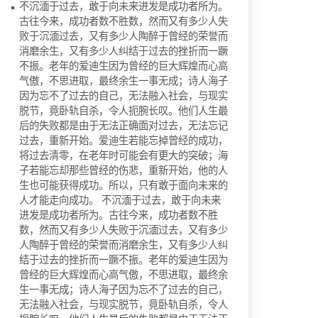
不沉湎于过去，敢于向未来进发是成功者所为。
古往今来，成功者数不胜数，然而又有多少人失
败于沉湎过去，又有多少人陶醉于曾经的荣誉而
消磨余生，又有多少人纠结于过去的挫折而一蹶
不振。老年的爱迪生因为曾经的巨大辉煌而心高
气傲，不思进取，最终余生一事无成；诗人海子
因为忘不了过去的自己，无法融入社会，与现实
脱节，竟卧轨自杀，令人扼腕长叹。他们人生最
后的失败都是由于无法正确面对过去，无法忘记
过去，重新开始。爱迪生若能忘掉曾经的成功，
将过去清零，在老年时可能会有更大的突破；海
子若能忘却那些曾经的伤悲，重新开始，他的人
生也可能获得成功。所以，只有敢于面向未来的
人才能走向成功。 不沉湎于过去，敢于向未来
进发是成功者所为。古往今来，成功者数不胜
数，然而又有多少人失败于沉湎过去，又有多少
人陶醉于曾经的荣誉而消磨余生，又有多少人纠
结于过去的挫折而一蹶不振。老年的爱迪生因为
曾经的巨大辉煌而心高气傲，不思进取，最终余
生一事无成；诗人海子因为忘不了过去的自己，
无法融入社会，与现实脱节，竟卧轨自杀，令人