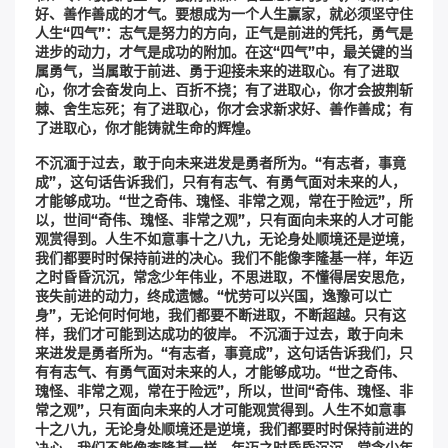
好、善作善成的才气。要想成为一个人生赢家，就必须坚守住
人生“四气”：志气是努力的方向，正气是前进的凭托，勇气是
进步的动力，才气是成功的附加。在这“四气”中，最关键的当
属勇气，当属敢于前进、勇于迎接未来的进取心。有了进取
心，你才会奋发向上、百折不挠；有了进取心，你才会披荆斩
棘、舍生忘死；有了进取心，你才会求新求好、善作善成；有
了进取心，你才能铸就生命的辉煌。
不沉湎于过去，敢于向未来进发是勇者所为。“有志者，事竟
成”，这句话告诉我们，只有有志气、有勇气面对未来的人，
才能够成功。“世之奇伟、瑰怪、非常之观，常在于险远”，所
以，世间“奇伟、瑰怪、非常之观”，只有面向未来的人才可能
观赏得到。人生不如意事十之八九，无论身处顺境还是逆境，
我们都要时时保持前进的决心。我们不能像李隆基一样，年迈
之时昏昏沉沉，常念少年伟业，不思进取，不懂得居安思危，
丧失前进的动力，终成遗憾。“忧劳可以兴国，逸豫可以亡
身”，无论何时何地，我们都要不断进取，不断超越。只有这
样，我们才可能到达成功的彼岸。 不沉湎于过去，敢于向未
来进发是勇者所为。“有志者，事竟成”，这句话告诉我们，只
有有志气、有勇气面对未来的人，才能够成功。“世之奇伟、
瑰怪、非常之观，常在于险远”，所以，世间“奇伟、瑰怪、非
常之观”，只有面向未来的人才可能观赏得到。人生不如意事
十之八九，无论身处顺境还是逆境，我们都要时时保持前进的
决心。我们不能像李隆基一样，年迈之时昏昏沉沉，常念少年