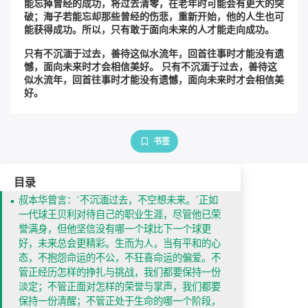
能忘掉曾经的成功，将过去清零，在老年时可能会有更大的突
破；海子若能忘却那些曾经的伤悲，重新开始，他的人生也可
能获得成功。所以，只有敢于面向未来的人才能走向成功。
只有不沉湎于过去，善待这似水流年，回首往事时才能没有遗
憾，面向未来时才会相信美好。 只有不沉湎于过去，善待这
似水流年，回首往事时才能没有遗憾，面向未来时才会相信美
好。
书签
目录
叔本华曾言：“不沉湎过去，不空想未来。”正如
一代球王贝利对待自己的职业生涯，尽管他已荣
誉满身，但他坚信没有哪一个球比下一个球更
好，未来总会更精彩。生而为人，当有平和的心
态，不抱怨命运的不公，不狂喜命运的偏爱。不
管正经历怎样的挣扎与挑战，我们都要保持一份
淡定；不管正面对怎样的荣誉与掌声，我们都要
保持一份清醒；不管正处于生命的哪一个阶段，