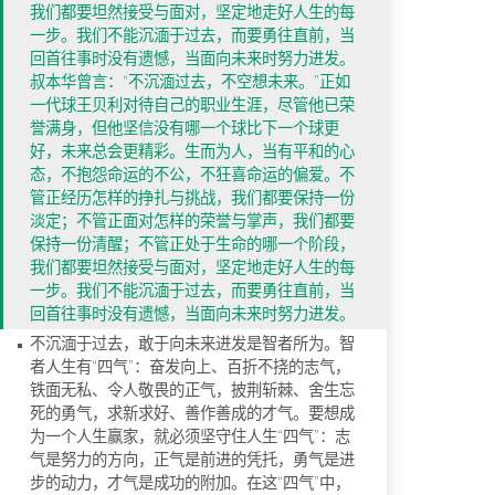
我们都要坦然接受与面对，坚定地走好人生的每
一步。我们不能沉湎于过去，而要勇往直前，当
回首往事时没有遗憾，当面向未来时努力进发。
叔本华曾言：“不沉湎过去，不空想未来。”正如
一代球王贝利对待自己的职业生涯，尽管他已荣
誉满身，但他坚信没有哪一个球比下一个球更
好，未来总会更精彩。生而为人，当有平和的心
态，不抱怨命运的不公，不狂喜命运的偏爱。不
管正经历怎样的挣扎与挑战，我们都要保持一份
淡定；不管正面对怎样的荣誉与掌声，我们都要
保持一份清醒；不管正处于生命的哪一个阶段，
我们都要坦然接受与面对，坚定地走好人生的每
一步。我们不能沉湎于过去，而要勇往直前，当
回首往事时没有遗憾，当面向未来时努力进发。
不沉湎于过去，敢于向未来进发是智者所为。智
者人生有“四气”：奋发向上、百折不挠的志气，
铁面无私、令人敬畏的正气，披荆斩棘、舍生忘
死的勇气，求新求好、善作善成的才气。要想成
为一个人生赢家，就必须坚守住人生“四气”：志
气是努力的方向，正气是前进的凭托，勇气是进
步的动力，才气是成功的附加。在这“四气”中，