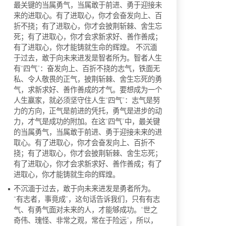
最关键的当属勇气，当属敢于前进、勇于迎接未
来的进取心。有了进取心，你才会奋发向上、百
折不挠；有了进取心，你才会披荆斩棘、舍生忘
死；有了进取心，你才会求新求好、善作善成；
有了进取心，你才能铸就生命的辉煌。 不沉湎
于过去，敢于向未来进发是智者所为。智者人生
有“四气”：奋发向上、百折不挠的志气，铁面无
私、令人敬畏的正气，披荆斩棘、舍生忘死的勇
气，求新求好、善作善成的才气。要想成为一个
人生赢家，就必须坚守住人生“四气”：志气是努
力的方向，正气是前进的凭托，勇气是进步的动
力，才气是成功的附加。在这“四气”中，最关键
的当属勇气，当属敢于前进、勇于迎接未来的进
取心。有了进取心，你才会奋发向上、百折不
挠；有了进取心，你才会披荆斩棘、舍生忘死；
有了进取心，你才会求新求好、善作善成；有了
进取心，你才能铸就生命的辉煌。
不沉湎于过去，敢于向未来进发是勇者所为。
“有志者，事竟成”，这句话告诉我们，只有有志
气、有勇气面对未来的人，才能够成功。“世之
奇伟、瑰怪、非常之观，常在于险远”，所以，