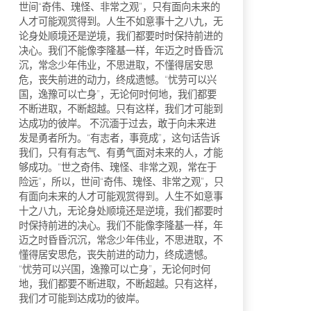
世间“奇伟、瑰怪、非常之观”，只有面向未来的
人才可能观赏得到。人生不如意事十之八九，无
论身处顺境还是逆境，我们都要时时保持前进的
决心。我们不能像李隆基一样，年迈之时昏昏沉
沉，常念少年伟业，不思进取，不懂得居安思
危，丧失前进的动力，终成遗憾。“忧劳可以兴
国，逸豫可以亡身”，无论何时何地，我们都要
不断进取，不断超越。只有这样，我们才可能到
达成功的彼岸。 不沉湎于过去，敢于向未来进
发是勇者所为。“有志者，事竟成”，这句话告诉
我们，只有有志气、有勇气面对未来的人，才能
够成功。“世之奇伟、瑰怪、非常之观，常在于
险远”，所以，世间“奇伟、瑰怪、非常之观”，只
有面向未来的人才可能观赏得到。人生不如意事
十之八九，无论身处顺境还是逆境，我们都要时
时保持前进的决心。我们不能像李隆基一样，年
迈之时昏昏沉沉，常念少年伟业，不思进取，不
懂得居安思危，丧失前进的动力，终成遗憾。
“忧劳可以兴国，逸豫可以亡身”，无论何时何
地，我们都要不断进取，不断超越。只有这样，
我们才可能到达成功的彼岸。