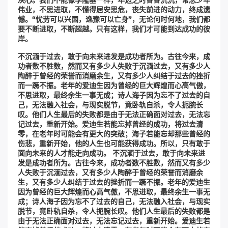
伟业，不思进取，不懂得居安思危，丧失前进的动力，终成遗
憾。“忧劳可以兴国，逸豫可以亡身”，无论何时何地，我们都
要不断进取，不断超越。只有这样，我们才可能到达成功的彼
岸。
不沉湎于过去，敢于向未来进发是成功者所为。古往今来，成
功者数不胜数，然而又有多少人失败于沉湎过去，又有多少人
陶醉于曾经的荣誉而消磨余生，又有多少人纠结于过去的挫折
而一蹶不振。老年的爱迪生因为曾经的巨大辉煌而心高气傲，
不思进取，最终余生一事无成；诗人海子因为忘不了过去的自
己，无法融入社会，与现实脱节，竟卧轨自杀，令人扼腕长
叹。他们人生最后的失败都是由于无法正确面对过去，无法忘
记过去，重新开始。爱迪生若能忘掉曾经的成功，将过去清
零，在老年时可能会有更大的突破；海子若能忘却那些曾经的
伤悲，重新开始，他的人生也可能获得成功。所以，只有敢于
面向未来的人才能走向成功。 不沉湎于过去，敢于向未来进
发是成功者所为。古往今来，成功者数不胜数，然而又有多少
人失败于沉湎过去，又有多少人陶醉于曾经的荣誉而消磨余
生，又有多少人纠结于过去的挫折而一蹶不振。老年的爱迪生
因为曾经的巨大辉煌而心高气傲，不思进取，最终余生一事无
成；诗人海子因为忘不了过去的自己，无法融入社会，与现实
脱节，竟卧轨自杀，令人扼腕长叹。他们人生最后的失败都是
由于无法正确面对过去，无法忘记过去，重新开始。爱迪生若