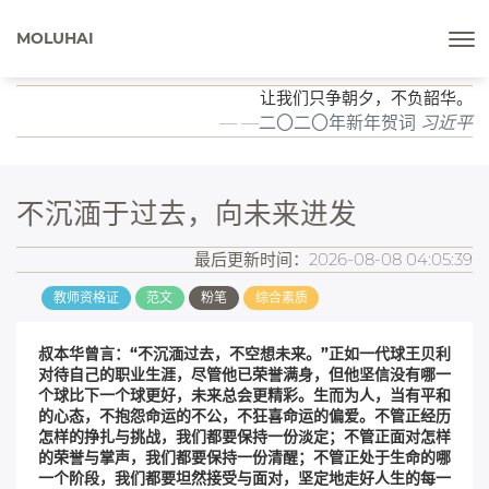
MOLUHAI
让我们只争朝夕，不负韶华。
—二〇二〇年新年贺词
习近平
不沉湎于过去，向未来进发
最后更新时间：2026-08-08 04:05:39
教师资格证
范文
粉笔
综合素质
叔本华曾言：“不沉湎过去，不空想未来。”正如一代球王贝利
对待自己的职业生涯，尽管他已荣誉满身，但他坚信没有哪一
个球比下一个球更好，未来总会更精彩。生而为人，当有平和
的心态，不抱怨命运的不公，不狂喜命运的偏爱。不管正经历
怎样的挣扎与挑战，我们都要保持一份淡定；不管正面对怎样
的荣誉与掌声，我们都要保持一份清醒；不管正处于生命的哪
一个阶段，我们都要坦然接受与面对，坚定地走好人生的每一